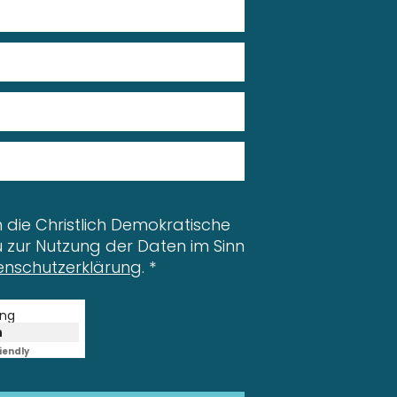
h die Christlich Demokratische
zur Nutzung der Daten im Sinn
enschutzerklärung
.
*
ung
n
iendly
Captcha ⇗