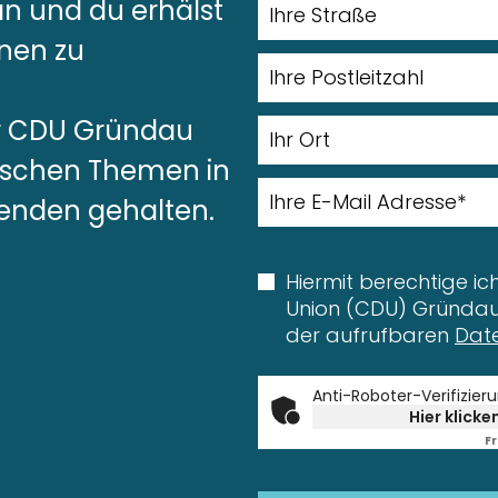
an und du erhälst
nen zu
er CDU Gründau
itischen Themen in
enden gehalten.
Hiermit berechtige ic
Union (CDU) Gründau 
der aufrufbaren
Dat
Anti-Roboter-Verifizier
Hier klicke
Fr