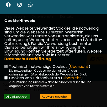
Impressum
Datenschutz
Kontakt
Cookie Hinweis
Max Schad (MdL) - Kreisvorsitzender
Diese Webseite verwendet Cookies, die notwendig
sind, um die Webseite zu nutzen. Weiterhin
verwenden wir Dienste von Drittanbietern, die uns
Patrick Appel - Landtagsabgeordneter
helfen, unser Webangebot zu verbessern (Website-
Optmierung). Für die Verwendung bestimmter
Johannes Wiegelmann -
Dienste, benötigen wir Ihre Einwilligung. Ihre
Bundestagsabgeordneter
Einwilligung können Sie jederzeit widerrufen. Weitere
Informationen finden Sie in unserer
CDU Main-Kinzig
Datenschutzerklärung
.
CDU Hessen
Technisch notwendige Cookies (
Übersicht
)
Die notwendigen Cookies werden allein für den
CDU Deutschland
ordnungsgemäßen Gebrauch der Webseite benötigt.
Cookies von Drittanbietern (
Übersicht
)
Zur Optimierung unserer Webseite binden wir Dienste und
©2026 Christlich Demokratische
Angebote von Drittanbietern ein.
Union (CDU) Gründau | Alle Rechte
vorbehalten.
Alle akzeptieren
Auswahl speichern
Realisation: Sharkness Media GmbH & Co. KG