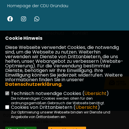
Homepage der CDU Gründau
Impressum
Datenschutz
Kontakt
Cookie Hinweis
Max Schad (MdL) - Kreisvorsitzender
Diese Webseite verwendet Cookies, die notwendig
sind, um die Webseite zu nutzen. Weiterhin
verwenden wir Dienste von Drittanbietern, die uns
Patrick Appel - Landtagsabgeordneter
helfen, unser Webangebot zu verbessern (Website-
Optmierung). Für die Verwendung bestimmter
Johannes Wiegelmann -
Dienste, benötigen wir Ihre Einwilligung. Ihre
Bundestagsabgeordneter
Einwilligung können Sie jederzeit widerrufen. Weitere
Informationen finden Sie in unserer
CDU Main-Kinzig
Datenschutzerklärung
.
CDU Hessen
Technisch notwendige Cookies (
Übersicht
)
Die notwendigen Cookies werden allein für den
CDU Deutschland
ordnungsgemäßen Gebrauch der Webseite benötigt.
Cookies von Drittanbietern (
Übersicht
)
Zur Optimierung unserer Webseite binden wir Dienste und
©2026 Christlich Demokratische
Angebote von Drittanbietern ein.
Union (CDU) Gründau | Alle Rechte
vorbehalten.