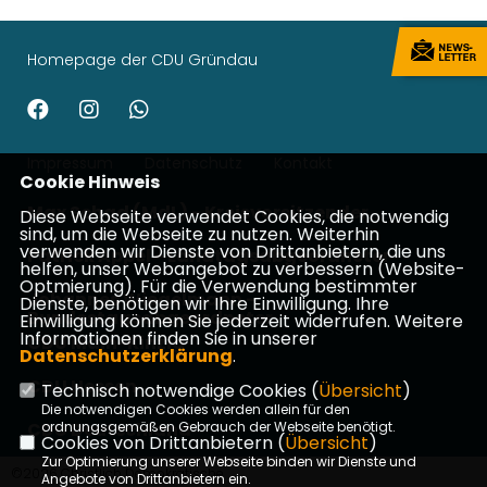
Homepage der CDU Gründau
Impressum
Datenschutz
Kontakt
Cookie Hinweis
Max Schad (MdL) - Kreisvorsitzender
Diese Webseite verwendet Cookies, die notwendig
sind, um die Webseite zu nutzen. Weiterhin
verwenden wir Dienste von Drittanbietern, die uns
Patrick Appel - Landtagsabgeordneter
helfen, unser Webangebot zu verbessern (Website-
Optmierung). Für die Verwendung bestimmter
Johannes Wiegelmann -
Dienste, benötigen wir Ihre Einwilligung. Ihre
Bundestagsabgeordneter
Einwilligung können Sie jederzeit widerrufen. Weitere
Informationen finden Sie in unserer
CDU Main-Kinzig
Datenschutzerklärung
.
CDU Hessen
Technisch notwendige Cookies (
Übersicht
)
Die notwendigen Cookies werden allein für den
ordnungsgemäßen Gebrauch der Webseite benötigt.
CDU Deutschland
Cookies von Drittanbietern (
Übersicht
)
Zur Optimierung unserer Webseite binden wir Dienste und
©2026 Christlich Demokratische
Angebote von Drittanbietern ein.