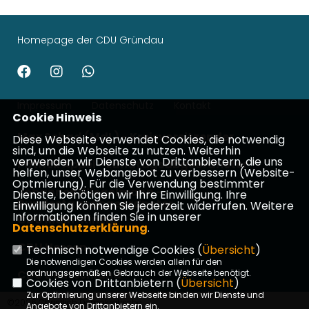
Homepage der CDU Gründau
Impressum
Datenschutz
Kontakt
Cookie Hinweis
Max Schad (MdL) - Kreisvorsitzender
Diese Webseite verwendet Cookies, die notwendig
sind, um die Webseite zu nutzen. Weiterhin
verwenden wir Dienste von Drittanbietern, die uns
Patrick Appel - Landtagsabgeordneter
helfen, unser Webangebot zu verbessern (Website-
Optmierung). Für die Verwendung bestimmter
Johannes Wiegelmann -
Dienste, benötigen wir Ihre Einwilligung. Ihre
Bundestagsabgeordneter
Einwilligung können Sie jederzeit widerrufen. Weitere
Informationen finden Sie in unserer
CDU Main-Kinzig
Datenschutzerklärung
.
CDU Hessen
Technisch notwendige Cookies (
Übersicht
)
Die notwendigen Cookies werden allein für den
CDU Deutschland
ordnungsgemäßen Gebrauch der Webseite benötigt.
Cookies von Drittanbietern (
Übersicht
)
Zur Optimierung unserer Webseite binden wir Dienste und
©2026 Christlich Demokratische
Angebote von Drittanbietern ein.