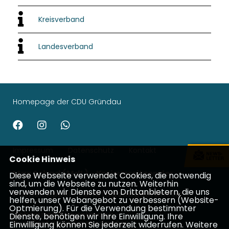
Kreisverband
Landesverband
Homepage der CDU Gründau
Impressum
Datenschutz
Kontakt
Cookie Hinweis
Max Schad (MdL) - Kreisvorsitzender
Diese Webseite verwendet Cookies, die notwendig
sind, um die Webseite zu nutzen. Weiterhin
verwenden wir Dienste von Drittanbietern, die uns
Patrick Appel - Landtagsabgeordneter
helfen, unser Webangebot zu verbessern (Website-
Optmierung). Für die Verwendung bestimmter
Johannes Wiegelmann -
Dienste, benötigen wir Ihre Einwilligung. Ihre
Bundestagsabgeordneter
Einwilligung können Sie jederzeit widerrufen. Weitere