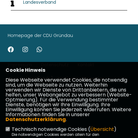
Landesverband
Homepage der CDU Gründau
Impressum
Datenschutz
Kontakt
Cookie Hinweis
Max Schad (MdL) - Kreisvorsitzender
Diese Webseite verwendet Cookies, die notwendig
sind, um die Webseite zu nutzen. Weiterhin
verwenden wir Dienste von Drittanbietern, die uns
Patrick Appel - Landtagsabgeordneter
helfen, unser Webangebot zu verbessern (Website-
Optmierung). Für die Verwendung bestimmter
Johannes Wiegelmann -
Dienste, benötigen wir Ihre Einwilligung. Ihre
Bundestagsabgeordneter
Einwilligung können Sie jederzeit widerrufen. Weitere
Informationen finden Sie in unserer
CDU Main-Kinzig
Datenschutzerklärung
.
CDU Hessen
Technisch notwendige Cookies (
Übersicht
)
Die notwendigen Cookies werden allein für den