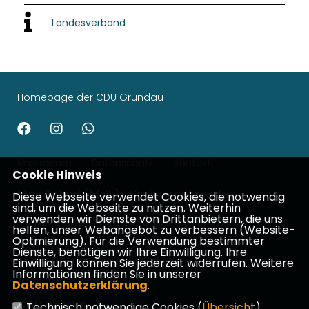
Landesverband
Homepage der CDU Gründau
Impressum
Datenschutz
Kontakt
Cookie Hinweis
Max Schad (MdL) - Kreisvorsitzender
Diese Webseite verwendet Cookies, die notwendig
sind, um die Webseite zu nutzen. Weiterhin
verwenden wir Dienste von Drittanbietern, die uns
Patrick Appel - Landtagsabgeordneter
helfen, unser Webangebot zu verbessern (Website-
Optmierung). Für die Verwendung bestimmter
Johannes Wiegelmann -
Dienste, benötigen wir Ihre Einwilligung. Ihre
Bundestagsabgeordneter
Einwilligung können Sie jederzeit widerrufen. Weitere
Informationen finden Sie in unserer
CDU Main-Kinzig
Datenschutzerklärung
.
CDU Hessen
Technisch notwendige Cookies (
Übersicht
)