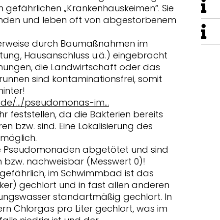
en gefährlichen „Krankenhauskeimen“. Sie
 finden und leben oft von abgestorbenem
herweise durch Baumaßnahmen im
tung, Hausanschluss u.ä.) eingebracht
ungen, die Landwirtschaft oder das
unnen sind kontaminationsfrei, somit
inter!
.de/.../pseudomonas-im...
r feststellen, da die Bakterien bereits
ren bzw. sind. Eine Lokalisierung des
 möglich.
ie Pseudomonaden abgetötet und sind
h bzw. nachweisbar (Messwert 0)!
t gefährlich, im Schwimmbad ist das
rker) gechlort und in fast allen anderen
tungswasser standartmäßig gechlort. In
tern Chlorgas pro Liter gechlort, was im