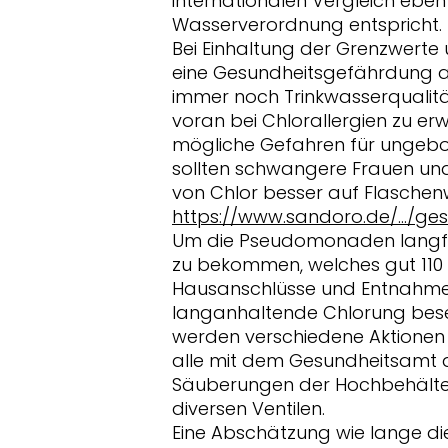
internationalen Vergleich ebenf
Wasserverordnung entspricht.
Bei Einhaltung der Grenzwerte
eine Gesundheitsgefährdung a
immer noch Trinkwasserqualitä
voran bei Chlorallergien zu erw
mögliche Gefahren für ungebo
sollten schwangere Frauen und 
von Chlor besser auf Flasche
https://www.sandoro.de/.../ge
Um die Pseudomonaden langfr
zu bekommen, welches gut 110 
Hausanschlüsse und Entnahmep
langanhaltende Chlorung besei
werden verschiedene Aktionen
alle mit dem Gesundheitsamt 
Säuberungen der Hochbehälter
diversen Ventilen.
Eine Abschätzung wie lange d