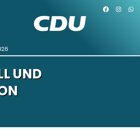
026
LL UND
VON