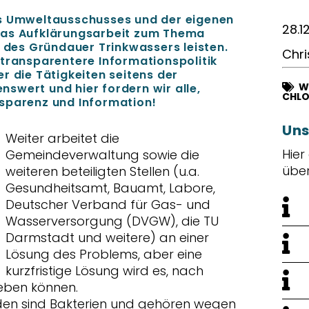
es Umweltausschusses und der eigenen
28.1
was Aufklärungsarbeit zum Thema
es Gründauer Trinkwassers leisten.
Chri
 transparentere Informationspolitik
r die Tätigkeiten seitens der
W
swert und hier fordern wir alle,
CHL
sparenz und Information!
Uns
Weiter arbeitet die
Hier
Gemeindeverwaltung sowie die
übe
weiteren beteiligten Stellen (u.a.
Gesundheitsamt, Bauamt, Labore,
Deutscher Verband für Gas- und
Wasserversorgung (DVGW), die TU
Darmstadt und weitere) an einer
Lösung des Problems, aber eine
kurzfristige Lösung wird es, nach
eben können.
en sind Bakterien und gehören wegen