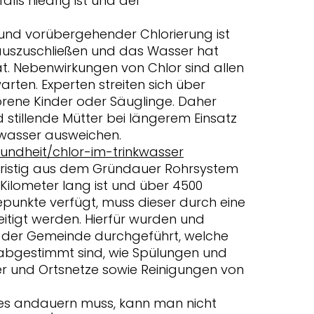
alls niedrig ist und der
 und vorübergehender Chlorierung ist
uszuschließen und das Wasser hat
t. Nebenwirkungen von Chlor sind allen
arten. Experten streiten sich über
rene Kinder oder Säuglinge. Daher
stillende Mütter bei längerem Einsatz
nwasser ausweichen.
sundheit/chlor-im-trinkwasser
istig aus dem Gründauer Rohrsystem
Kilometer lang ist und über 4500
unkte verfügt, muss dieser durch eine
tigt werden. Hierfür wurden und
 der Gemeinde durchgeführt, welche
abgestimmt sind, wie Spülungen und
 und Ortsnetze sowie Reinigungen von
ies andauern muss, kann man nicht