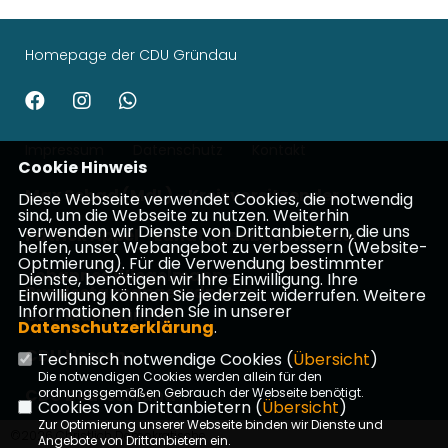
Homepage der CDU Gründau
Impressum
Datenschutz
Kontakt
Cookie Hinweis
Max Schad (MdL) - Kreisvorsitzender
Diese Webseite verwendet Cookies, die notwendig
sind, um die Webseite zu nutzen. Weiterhin
verwenden wir Dienste von Drittanbietern, die uns
Patrick Appel - Landtagsabgeordneter
helfen, unser Webangebot zu verbessern (Website-
Optmierung). Für die Verwendung bestimmter
Johannes Wiegelmann -
Dienste, benötigen wir Ihre Einwilligung. Ihre
Bundestagsabgeordneter
Einwilligung können Sie jederzeit widerrufen. Weitere
Informationen finden Sie in unserer
CDU Main-Kinzig
Datenschutzerklärung
.
CDU Hessen
Technisch notwendige Cookies (
Übersicht
)
Die notwendigen Cookies werden allein für den
CDU Deutschland
ordnungsgemäßen Gebrauch der Webseite benötigt.
Cookies von Drittanbietern (
Übersicht
)
Zur Optimierung unserer Webseite binden wir Dienste und
©2026 Christlich Demokratische
Angebote von Drittanbietern ein.