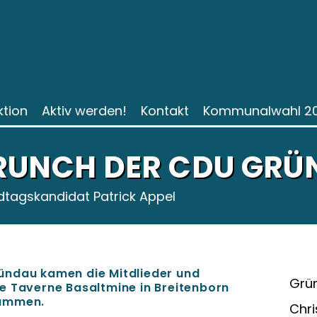
ktion
Aktiv werden!
Kontakt
Kommunalwahl 2
RUNCH DER CDU GRÜ
dtagskandidat Patrick Appel
ündau kamen die Mitdlieder und
Grün
e Taverne Basaltmine in Breitenborn
sammen.
Chri