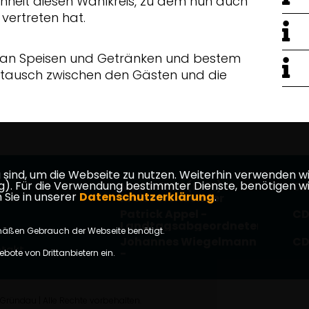
enheit diesen Wahlkreis, zu dem nun auch
vertreten hat.
t an Speisen und Getränken und bestem
stausch zwischen den Gästen und die
ind, um die Webseite zu nutzen. Weiterhin verwenden wir 
ür die Verwendung bestimmter Dienste, benötigen wir Ihr
Max Schad (MdL) -
CD
 Sie in unserer
Datenschutzerklärung
.
Kreisvorsitzender
Patrick Appel -
CD
Landtagsabgeordneter
mäßen Gebrauch der Webseite benötigt.
Johannes Wiegelmann
CD
takt
-
bote von Drittanbietern ein.
Bundestagsabgeordneter
ründau | Alle Rechte vorbehalten.