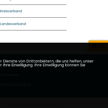
Kreisverband
Landesverband
Dienste von Drittanbietern, die uns helfen, unser
e Einwilligung. Ihre Einwilligung können Sie
U Main-Kinzig
U Hessen
U Deutschland
Realisation: Sharkness Media GmbH & Co. KG