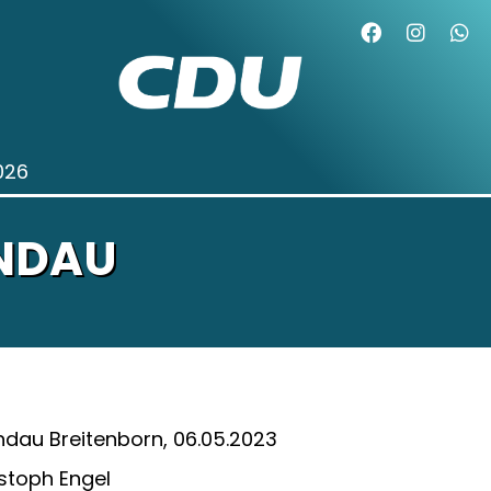
026
NDAU
dau Breitenborn, 06.05.2023
stoph Engel