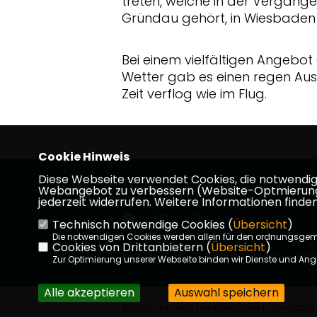
treten, welche in der Vergang
Gründau gehört, in Wiesbaden 
Bei einem vielfältigen Angebo
Wetter gab es einen regen Au
Zeit verflog wie im Flug.
Cookie Hinweis
Diese Webseite verwendet Cookies, die notwendig s
Homepage der CDU Gründau
Webangebot zu verbessern (Website-Optmierung). F
jederzeit widerrufen. Weitere Informationen finden
Technisch notwendige Cookies (
Übersicht
)
Die notwendigen Cookies werden allein für den ordnungsge
Cookies von Drittanbietern (
Übersicht
)
Impressum
Datenschutz
Kon
Zur Optimierung unserer Webseite binden wir Dienste und Ange
Alle akzeptieren
Auswahl speichern
©2026 Christlich Demokratische Union (CDU) G