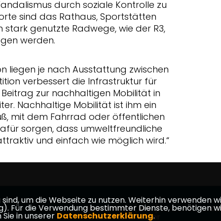
Vandalismus durch soziale Kontrolle zu
orte sind das Rathaus, Sportstätten
ch stark genutzte Radwege, wie der R3,
zogen werden.
on liegen je nach Ausstattung zwischen
tition verbessert die Infrastruktur für
 Beitrag zur nachhaltigen Mobilität in
er. Nachhaltige Mobilität ist ihm ein
uß, mit dem Fahrrad oder öffentlichen
dafür sorgen, dass umweltfreundliche
traktiv und einfach wie möglich wird.“
ind, um die Webseite zu nutzen. Weiterhin verwenden wir 
ür die Verwendung bestimmter Dienste, benötigen wir Ihr
Max Schad (MdL) -
CD
 Sie in unserer
Datenschutzerklärung
.
Kreisvorsitzender