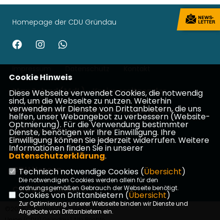
Homepage der CDU Gründau
Impressum
Datenschutz
Kontakt
Cookie Hinweis
Max Schad (MdL) - Kreisvorsitzender
Diese Webseite verwendet Cookies, die notwendig
sind, um die Webseite zu nutzen. Weiterhin
verwenden wir Dienste von Drittanbietern, die uns
Patrick Appel - Landtagsabgeordneter
helfen, unser Webangebot zu verbessern (Website-
Optmierung). Für die Verwendung bestimmter
Johannes Wiegelmann -
Dienste, benötigen wir Ihre Einwilligung. Ihre
Bundestagsabgeordneter
Einwilligung können Sie jederzeit widerrufen. Weitere
Informationen finden Sie in unserer
CDU Main-Kinzig
Datenschutzerklärung
.
CDU Hessen
Technisch notwendige Cookies (
Übersicht
)
Die notwendigen Cookies werden allein für den
CDU Deutschland
ordnungsgemäßen Gebrauch der Webseite benötigt.
Cookies von Drittanbietern (
Übersicht
)
Zur Optimierung unserer Webseite binden wir Dienste und
©2026 Christlich Demokratische
Angebote von Drittanbietern ein.
Union (CDU) Gründau | Alle Rechte